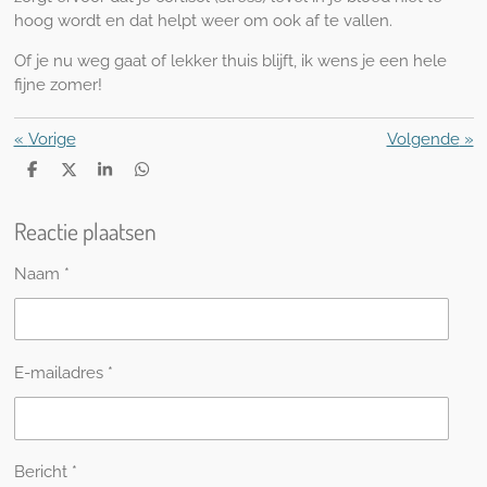
hoog wordt en dat helpt weer om ook af te vallen.
Of je nu weg gaat of lekker thuis blijft, ik wens je een hele
fijne zomer!
«
Vorige
Volgende
»
D
D
S
D
e
e
h
e
l
e
a
l
Reactie plaatsen
e
l
r
e
n
e
n
Naam *
E-mailadres *
Bericht *