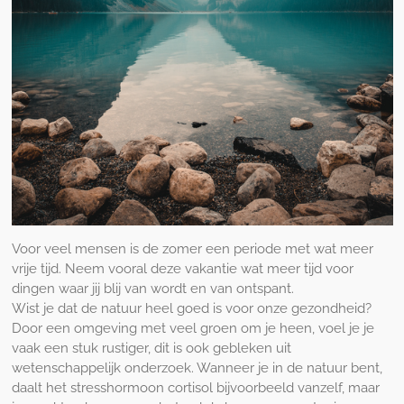
Voor veel mensen is de zomer een periode met wat meer
vrije tijd. Neem vooral deze vakantie wat meer tijd voor
dingen waar jij blij van wordt en van ontspant.
Wist je dat de natuur heel goed is voor onze gezondheid?
Door een omgeving met veel groen om je heen, voel je je
vaak een stuk rustiger, dit is ook gebleken uit
wetenschappelijk onderzoek. Wanneer je in de natuur bent,
daalt het stresshormoon cortisol bijvoorbeeld vanzelf, maar