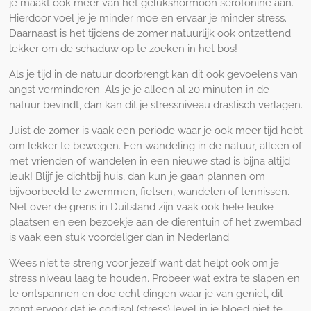
je maakt ook meer van het gelukshormoon serotonine aan.
Hierdoor voel je je minder moe en ervaar je minder stress.
Daarnaast is het tijdens de zomer natuurlijk ook ontzettend
lekker om de schaduw op te zoeken in het bos!
Als je tijd in de natuur doorbrengt kan dit ook gevoelens van
angst verminderen. Als je je alleen al
20 minuten in de
natuur
bevindt, dan kan dit je stressniveau drastisch verlagen.
Juist de zomer is vaak een periode waar je ook meer tijd hebt
om lekker te bewegen. Een wandeling in de natuur, alleen of
met vrienden of wandelen in een nieuwe stad is bijna altijd
leuk! Blijf je dichtbij huis, dan kun je gaan plannen om
bijvoorbeeld te zwemmen, fietsen, wandelen of tennissen.
Net over de grens in Duitsland zijn vaak ook hele leuke
plaatsen en een bezoekje aan de dierentuin of het zwembad
is vaak een stuk voordeliger dan in Nederland.
Wees niet te streng voor jezelf want dat helpt ook om je
stress niveau laag te houden. Probeer wat extra te slapen en
te ontspannen en doe echt dingen waar je van geniet, dit
zorgt ervoor dat je cortisol (stress) level in je bloed niet te